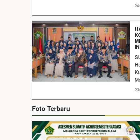
24/
H
K
M
I
SU
Ho
Ku
Me
23/
Foto Terbaru