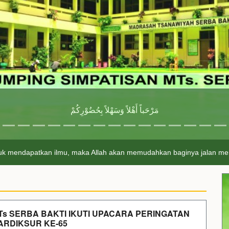
مَرْحَباً أَهْلاً وَسَهْلاً بِحُضُوْرِكُمْ
apatkan ilmu, maka Allah akan memudahkan baginya jalan menuju surga
Ts SERBA BAKTI IKUTI UPACARA PERINGATAN
ARDIKSUR KE-65