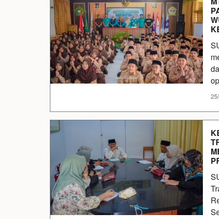
M
P
W
K
SU
me
da
op
25/
K
T
M
P
SU
Tr
Re
Se