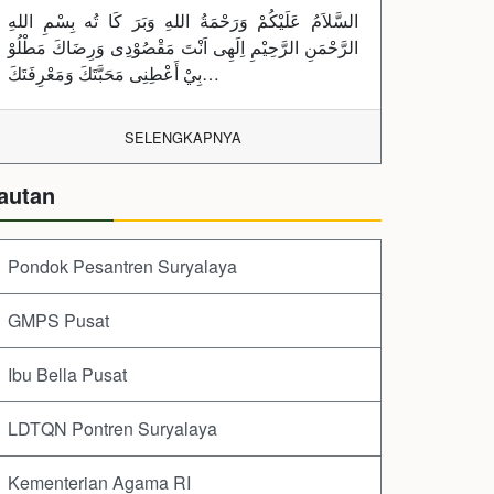
السَّلاَمُ عَلَيْكُمْ وَرَحْمَةُ اللهِ وَبَرَ كَا تُه بِسْمِ اللهِ
الرَّحْمَنِ الرَّحِيْمِ اِلَهِى اَنْتَ مَقْصُوْدِى وَرِضَاكَ مَطْلُوْ
بِيْ أَعْطِنِى مَحَبَّتَكَ وَمَعْرِفَتَكَ…
SELENGKAPNYA
autan
Pondok Pesantren Suryalaya
GMPS Pusat
Ibu Bella Pusat
LDTQN Pontren Suryalaya
Kementerian Agama RI