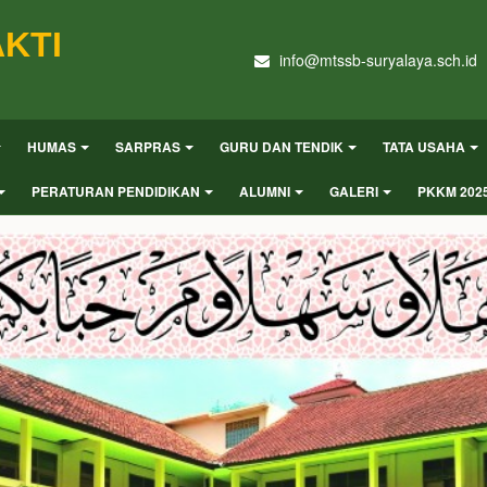
KTI
info@mtssb-suryalaya.sch.id
HUMAS
SARPRAS
GURU DAN TENDIK
TATA USAHA
PERATURAN PENDIDIKAN
ALUMNI
GALERI
PKKM 202