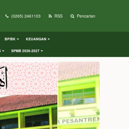
(0265) 2461103
RSS
Pencarian
BP/BK
KEUANGAN
5
SPMB 2026-2027