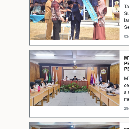
Ta
Su
la
Se
03/
M
P
P
MT
ce
si
me
28/