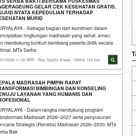
TS SERBA BAKTI BERSAMA PUSKESMAS
AGERAGEUNG GELAR CEK KESEHATAN GRATIS,
UJUD NYATA KEPEDULIAN TERHADAP
ESEHATAN MURID
RYALAYA - Sebagai bagian dari komitmen dalam
nciptakan lingkungan madrasah yang sehat, aman,
n mendukung tumbuh kembang peserta didik secara
timal, MTs Serba
T
07/2026 11:35 WIB - Rian Syaiful Anwar - Dilihat 120 kali
EPALA MADRASAH PIMPIN RAPAT
RANSFORMASI BIMBINGAN DAN KONSELING
ENUJU LAYANAN YANG HUMANIS DAN
ROFESIONAL
RYALAYA - Dalam rangka mendukung program
ansformasi Madrasah 2026–2027 serta penyusunan
ncana Strategis (Renstra) Madrasah 2026–2030, MTs
rba Bak