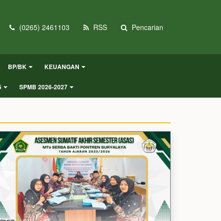
(0265) 2461103
RSS
Pencarian
BP/BK
KEUANGAN
5
SPMB 2026-2027