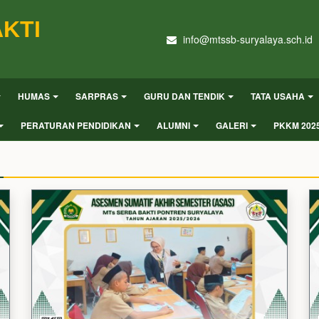
KTI
info@mtssb-suryalaya.sch.id
HUMAS
SARPRAS
GURU DAN TENDIK
TATA USAHA
PERATURAN PENDIDIKAN
ALUMNI
GALERI
PKKM 202