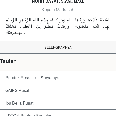
NURHIDAYAT, S.AG., M.S.I.
- Kepala Madrasah -
السَّلاَمُ عَلَيْكُمْ وَرَحْمَةُ اللهِ وَبَرَ كَا تُه بِسْمِ اللهِ الرَّحْمَنِ الرَّحِيْمِ
اِلَهِى اَنْتَ مَقْصُوْدِى وَرِضَاكَ مَطْلُوْ بِيْ أَعْطِنِى مَحَبَّتَكَ
وَمَعْرِفَتَكَ…
SELENGKAPNYA
Tautan
Pondok Pesantren Suryalaya
GMPS Pusat
Ibu Bella Pusat
LDTQN Pontren Suryalaya