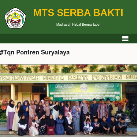
MTS SERBA BAKTI
Madrasah Hebat Bermartabat
#Tqn Pontren Suryalaya