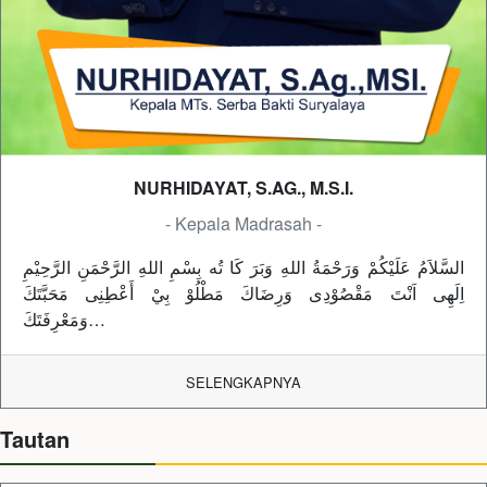
NURHIDAYAT, S.AG., M.S.I.
- Kepala Madrasah -
السَّلاَمُ عَلَيْكُمْ وَرَحْمَةُ اللهِ وَبَرَ كَا تُه بِسْمِ اللهِ الرَّحْمَنِ الرَّحِيْمِ
اِلَهِى اَنْتَ مَقْصُوْدِى وَرِضَاكَ مَطْلُوْ بِيْ أَعْطِنِى مَحَبَّتَكَ
وَمَعْرِفَتَكَ…
SELENGKAPNYA
Tautan