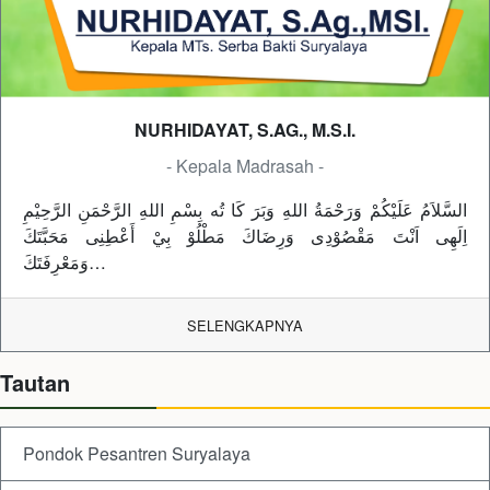
NURHIDAYAT, S.AG., M.S.I.
- Kepala Madrasah -
السَّلاَمُ عَلَيْكُمْ وَرَحْمَةُ اللهِ وَبَرَ كَا تُه بِسْمِ اللهِ الرَّحْمَنِ الرَّحِيْمِ
اِلَهِى اَنْتَ مَقْصُوْدِى وَرِضَاكَ مَطْلُوْ بِيْ أَعْطِنِى مَحَبَّتَكَ
وَمَعْرِفَتَكَ…
SELENGKAPNYA
Tautan
Pondok Pesantren Suryalaya