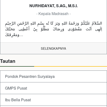
NURHIDAYAT, S.AG., M.S.I.
- Kepala Madrasah -
السَّلاَمُ عَلَيْكُمْ وَرَحْمَةُ اللهِ وَبَرَ كَا تُه بِسْمِ اللهِ الرَّحْمَنِ الرَّحِيْمِ
اِلَهِى اَنْتَ مَقْصُوْدِى وَرِضَاكَ مَطْلُوْ بِيْ أَعْطِنِى مَحَبَّتَكَ
وَمَعْرِفَتَكَ…
SELENGKAPNYA
Tautan
Pondok Pesantren Suryalaya
GMPS Pusat
Ibu Bella Pusat