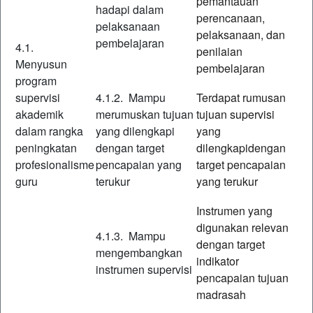
pemantauan
hadapi dalam
perencanaan,
pelaksanaan
pelaksanaan, dan
pembelajaran
4.1.
penilaian
Menyusun
pembelajaran
program
supervisi
4.1.2. Mampu
Terdapat rumusan
akademik
merumuskan tujuan
tujuan supervisi
dalam rangka
yang dilengkapi
yang
peningkatan
dengan target
dilengkapidengan
profesionalisme
pencapaian yang
target pencapaian
guru
terukur
yang terukur
Instrumen yang
digunakan relevan
4.1.3. Mampu
dengan target
mengembangkan
indikator
instrumen supervisi
pencapaian tujuan
madrasah