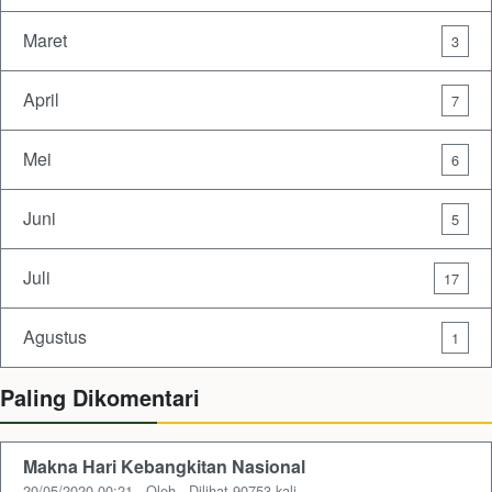
Maret
3
April
7
Mei
6
Juni
5
Juli
17
Agustus
1
Paling Dikomentari
Makna Hari Kebangkitan Nasional
20/05/2020 00:21 - Oleh - Dilihat 90753 kali