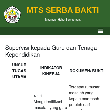
MTS SERBA BAKTI
Madrasah Hebat Bermartabat
Supervisi kepada Guru dan Tenaga
Kependidikan
UNSUR
INDIKATOR
TUGAS
DOKUMEN/ BUKTI
KINERJA
UTAMA
Terdapat rumusan
masalah yang
4.1.1.
kepala madrasah
Mengidentifikasi
peroleh dari
masalah yang guru