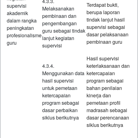
4.3.3.
Terdapat bukti,
supervisi
Melaksanakan
berupa laporan
akademik
pembinaan dan
tindak lanjut hasil
dalam rangka
pengembangan
supervisi sebagai
peningkatan
guru sebagai tindak
dasar pelaksanaan
profesionalisme
lanjut kegiatan
pembinaan guru
guru
supervisi
Hasil supervisi
4.3.4.
keterlaksanaan dan
Menggunakan data
ketercapaian
hasil supervisi
program sebagai
untuk pemetaan
bahan penilaian
ketercapaian
kinerja dan
program sebagai
pemetaan profil
dasar perbaikan
madrasah sebagai
siklus berikutnya
dasar perencanaan
siklus berikutnya