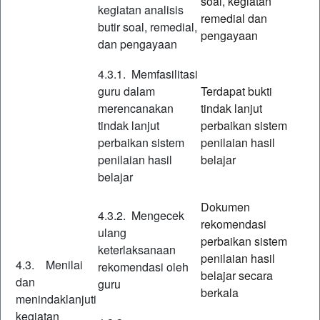
soal, kegiatan
kegiatan analisis
remedial dan
butir soal, remedial,
pengayaan
dan pengayaan
4.3.1. Memfasilitasi
guru dalam
Terdapat bukti
merencanakan
tindak lanjut
tindak lanjut
perbaikan sistem
perbaikan sistem
penilaian hasil
penilaian hasil
belajar
belajar
Dokumen
4.3.2. Mengecek
rekomendasi
ulang
perbaikan sistem
keterlaksanaan
penilaian hasil
4.3. Menilai
rekomendasi oleh
belajar secara
dan
guru
berkala
menindaklanjuti
kegiatan