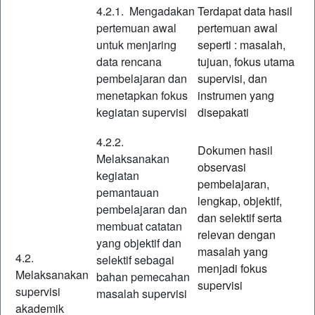
4.2.1. Mengadakan
Terdapat data hasil
pertemuan awal
pertemuan awal
untuk menjaring
seperti : masalah,
data rencana
tujuan, fokus utama
pembelajaran dan
supervisi, dan
menetapkan fokus
instrumen yang
kegiatan supervisi
disepakati
4.2.2.
Dokumen hasil
Melaksanakan
observasi
kegiatan
pembelajaran,
pemantauan
lengkap, objektif,
pembelajaran dan
dan selektif serta
membuat catatan
relevan dengan
yang objektif dan
masalah yang
4.2.
selektif sebagai
menjadi fokus
Melaksanakan
bahan pemecahan
supervisi
supervisi
masalah supervisi
akademik