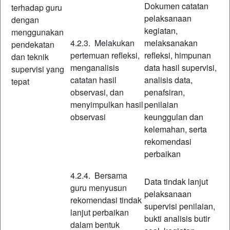
Dokumen catatan
terhadap guru
pelaksanaan
dengan
kegiatan,
menggunakan
4.2.3. Melakukan
melaksanakan
pendekatan
pertemuan refleksi,
refleksi, himpunan
dan teknik
menganalisis
data hasil supervisi,
supervisi yang
catatan hasil
analisis data,
tepat
observasi, dan
penafsiran,
menyimpulkan hasil
penilaian
observasi
keunggulan dan
kelemahan, serta
rekomendasi
perbaikan
4.2.4. Bersama
Data tindak lanjut
guru menyusun
pelaksanaan
rekomendasi tindak
supervisi penilaian,
lanjut perbaikan
bukti analisis butir
dalam bentuk