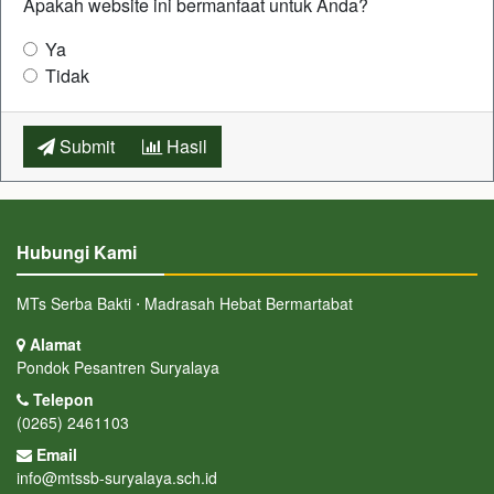
Apakah website ini bermanfaat untuk Anda?
Ya
Tidak
Submit
Hasil
Hubungi Kami
MTs Serba Bakti ⋅ Madrasah Hebat Bermartabat
Alamat
Pondok Pesantren Suryalaya
Telepon
(0265) 2461103
Email
info@mtssb-suryalaya.sch.id