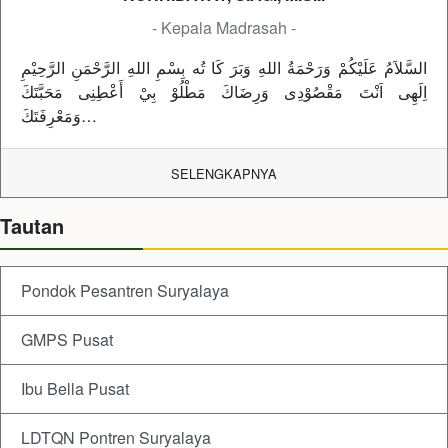
- Kepala Madrasah -
السَّلاَمُ عَلَيْكُمْ وَرَحْمَةُ اللهِ وَبَرَ كَا تُه بِسْمِ اللهِ الرَّحْمَنِ الرَّحِيْمِ
اِلَهِى اَنْتَ مَقْصُوْدِى وَرِضَاكَ مَطْلُوْ بِيْ أَعْطِنِى مَحَبَّتَكَ
وَمَعْرِفَتَكَ…
SELENGKAPNYA
Tautan
Pondok Pesantren Suryalaya
GMPS Pusat
Ibu Bella Pusat
LDTQN Pontren Suryalaya