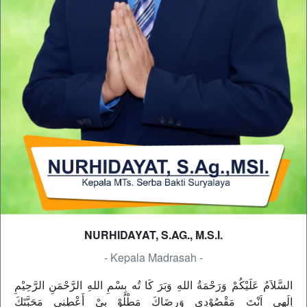
NURHIDAYAT, S.AG., M.S.I.
- Kepala Madrasah -
السَّلاَمُ عَلَيْكُمْ وَرَحْمَةُ اللهِ وَبَرَ كَا تُه بِسْمِ اللهِ الرَّحْمَنِ الرَّحِيْمِ
اِلَهِى اَنْتَ مَقْصُوْدِى وَرِضَاكَ مَطْلُوْ بِيْ أَعْطِنِى مَحَبَّتَكَ