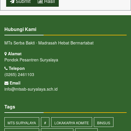
Submit
Hasil
Hubungi Kami
MTs Serba Bakti ⋅ Madrasah Hebat Bermartabat
Alamat
Pondok Pesantren Suryalaya
Telepon
(0265) 2461103
Email
info@mtssb-suryalaya.sch.id
Tags
MTS SURYALAYA
#
LOKAKARYA KOMITE
BINSUS