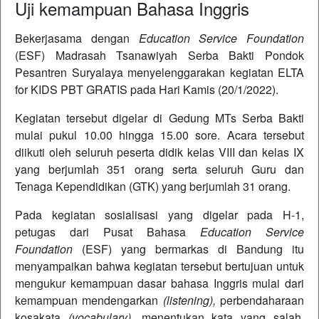
Uji kemampuan Bahasa Inggris
Bekerjasama dengan
Education Service Foundation
(ESF) Madrasah Tsanawiyah Serba Bakti Pondok
Pesantren Suryalaya menyelenggarakan kegiatan ELTA
for KIDS PBT GRATIS pada Hari Kamis (20/1/2022).
Kegiatan tersebut digelar di Gedung MTs Serba Bakti
mulai pukul 10.00 hingga 15.00 sore. Acara tersebut
diikuti oleh seluruh peserta didik kelas VIII dan kelas IX
yang berjumlah 351 orang serta seluruh Guru dan
Tenaga Kependidikan (GTK) yang berjumlah 31 orang.
Pada kegiatan sosialisasi yang digelar pada H-1,
petugas dari Pusat Bahasa
Education Service
Foundation
(ESF) yang bermarkas di Bandung itu
menyampaikan bahwa kegiatan tersebut bertujuan untuk
mengukur kemampuan dasar bahasa Inggris mulai dari
kemampuan mendengarkan
(listening),
perbendaharaan
kosakata
(vocabulary),
menentukan kata yang salah,