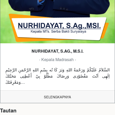
NURHIDAYAT, S.AG., M.S.I.
- Kepala Madrasah -
السَّلاَمُ عَلَيْكُمْ وَرَحْمَةُ اللهِ وَبَرَ كَا تُه بِسْمِ اللهِ الرَّحْمَنِ الرَّحِيْمِ
اِلَهِى اَنْتَ مَقْصُوْدِى وَرِضَاكَ مَطْلُوْ بِيْ أَعْطِنِى مَحَبَّتَكَ
وَمَعْرِفَتَكَ…
SELENGKAPNYA
Tautan