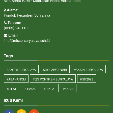
MTs Serba Bakti ⋅ Madrasah Hebat Bermartabat
Alamat
Pondok Pesantren Suryalaya
Telepon
(0265) 2461103
Email
info@mtssb-suryalaya.sch.id
Tags
SANTRI SURYALAYA
SHOLAWAT NABI
VAKSIN SURYALAYA
#ABAHANOM
TQN PONTREN SURYALAYA
HSP2023
#SILAT
POSMAD
#DIKLAT
VAKSIN
Ikuti Kami