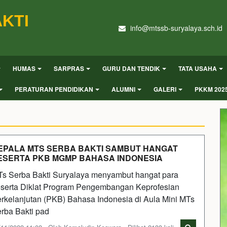
KTI
info@mtssb-suryalaya.sch.id
HUMAS
SARPRAS
GURU DAN TENDIK
TATA USAHA
PERATURAN PENDIDIKAN
ALUMNI
GALERI
PKKM 202
EPALA MTS SERBA BAKTI SAMBUT HANGAT
ESERTA PKB MGMP BAHASA INDONESIA
s Serba Bakti Suryalaya menyambut hangat para
serta Diklat Program Pengembangan Keprofesian
rkelanjutan (PKB) Bahasa Indonesia di Aula Mini MTs
rba Bakti pad