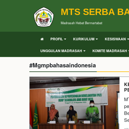
MTS SERBA BA
Madrasah Hebat Bermartabat
PROFIL
KURIKULUM
KESISWAAN
UNGGULAN MADRASAH
KOMITE MADRASAH
#Mgmpbahasaindonesia
K
P
MT
pe
Be
Se