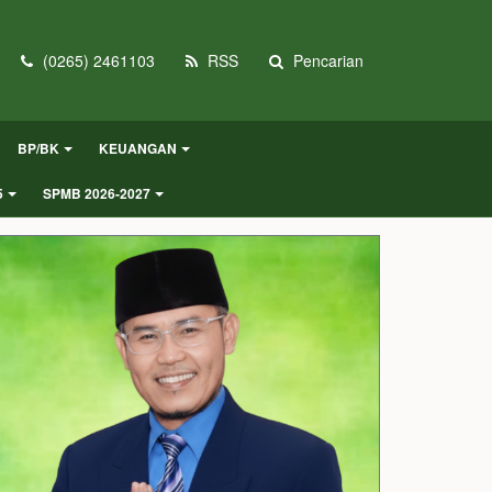
(0265) 2461103
RSS
Pencarian
BP/BK
KEUANGAN
5
SPMB 2026-2027