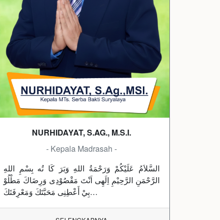
NURHIDAYAT, S.AG., M.S.I.
- Kepala Madrasah -
السَّلاَمُ عَلَيْكُمْ وَرَحْمَةُ اللهِ وَبَرَ كَا تُه بِسْمِ اللهِ
الرَّحْمَنِ الرَّحِيْمِ اِلَهِى اَنْتَ مَقْصُوْدِى وَرِضَاكَ مَطْلُوْ
بِيْ أَعْطِنِى مَحَبَّتَكَ وَمَعْرِفَتَكَ…