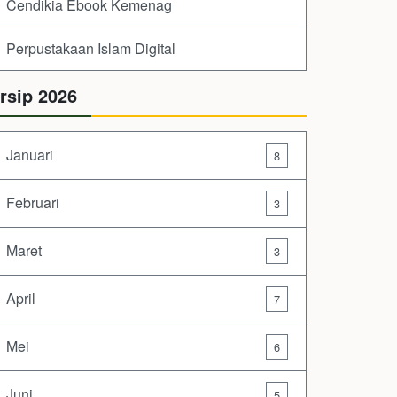
Cendikia Ebook Kemenag
Perpustakaan Islam Digital
rsip 2026
Januari
8
Februari
3
Maret
3
April
7
Mei
6
Juni
5