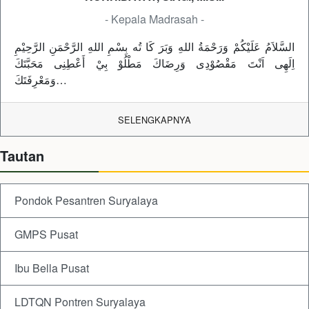
- Kepala Madrasah -
السَّلاَمُ عَلَيْكُمْ وَرَحْمَةُ اللهِ وَبَرَ كَا تُه بِسْمِ اللهِ الرَّحْمَنِ الرَّحِيْمِ
اِلَهِى اَنْتَ مَقْصُوْدِى وَرِضَاكَ مَطْلُوْ بِيْ أَعْطِنِى مَحَبَّتَكَ
وَمَعْرِفَتَكَ…
SELENGKAPNYA
Tautan
Pondok Pesantren Suryalaya
GMPS Pusat
Ibu Bella Pusat
LDTQN Pontren Suryalaya