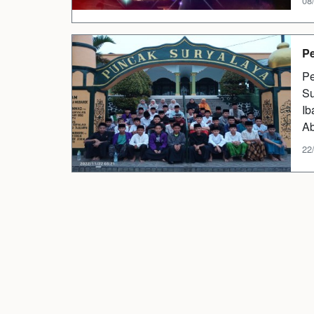
08
Pe
Pe
Su
Ib
Ab
22