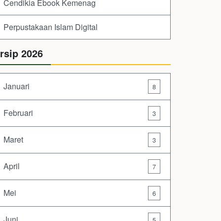
Cendikia Ebook Kemenag
Perpustakaan Islam Digital
rsip 2026
Januari
8
Februari
3
Maret
3
April
7
Mei
6
Juni
5