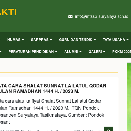
KTI
info@mtssb-suryalaya.sch.id
HUMAS
SARPRAS
GURU DAN TENDIK
TATA USAHA
PERATURAN PENDIDIKAN
ALUMNI
GALERI
PKKM 202
ATA CARA SHALAT SUNNAT LAILATUL QODAR
ULAN RAMADHAN 1444 H. / 2023 M.
ta cara atau kaifiyat Shalat Sunnat Lailatul Qodar
lan Ramadhan 1444 H. / 2023 M. TQN Pondok
santren Suryalaya Tasikmalaya. Sumber : Pondok
sant