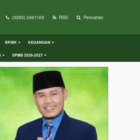
(0265) 2461103
RSS
Pencarian
BP/BK
KEUANGAN
5
SPMB 2026-2027