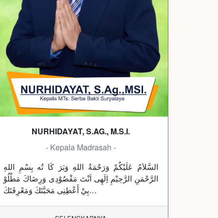
NURHIDAYAT, S.AG., M.S.I.
- Kepala Madrasah -
السَّلاَمُ عَلَيْكُمْ وَرَحْمَةُ اللهِ وَبَرَ كَا تُه بِسْمِ اللهِ
الرَّحْمَنِ الرَّحِيْمِ اِلَهِى اَنْتَ مَقْصُوْدِى وَرِضَاكَ مَطْلُوْ
بِيْ أَعْطِنِى مَحَبَّتَكَ وَمَعْرِفَتَكَ…