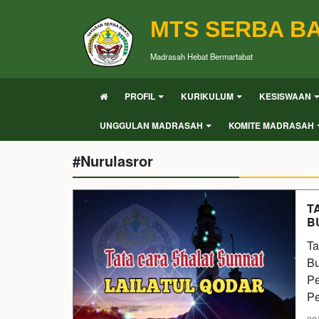
MTS SERBA BA
Madrasah Hebat Bermartabat
PROFIL
KURIKULUM
KESISWAAN
UNGGULAN MADRASAH
KOMITE MADRASAH
#Nurulasror
T
B
Ta
Bu
Pe
Pe