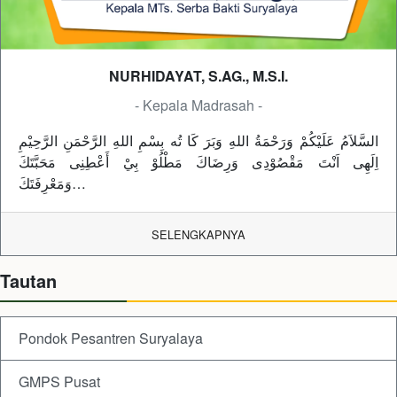
NURHIDAYAT, S.AG., M.S.I.
- Kepala Madrasah -
السَّلاَمُ عَلَيْكُمْ وَرَحْمَةُ اللهِ وَبَرَ كَا تُه بِسْمِ اللهِ الرَّحْمَنِ الرَّحِيْمِ
اِلَهِى اَنْتَ مَقْصُوْدِى وَرِضَاكَ مَطْلُوْ بِيْ أَعْطِنِى مَحَبَّتَكَ
وَمَعْرِفَتَكَ…
SELENGKAPNYA
Tautan
Pondok Pesantren Suryalaya
GMPS Pusat