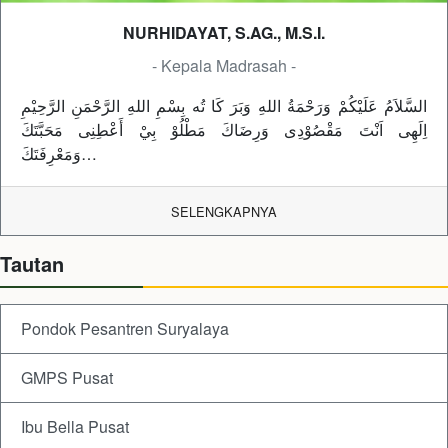
NURHIDAYAT, S.AG., M.S.I.
- Kepala Madrasah -
السَّلاَمُ عَلَيْكُمْ وَرَحْمَةُ اللهِ وَبَرَ كَا تُه بِسْمِ اللهِ الرَّحْمَنِ الرَّحِيْمِ
اِلَهِى اَنْتَ مَقْصُوْدِى وَرِضَاكَ مَطْلُوْ بِيْ أَعْطِنِى مَحَبَّتَكَ
وَمَعْرِفَتَكَ…
SELENGKAPNYA
Tautan
Pondok Pesantren Suryalaya
GMPS Pusat
Ibu Bella Pusat