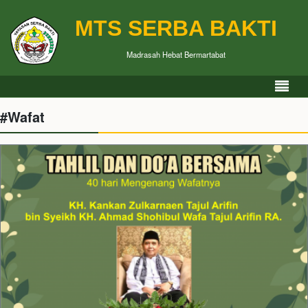
MTS SERBA BAKTI
Madrasah Hebat Bermartabat
#Wafat