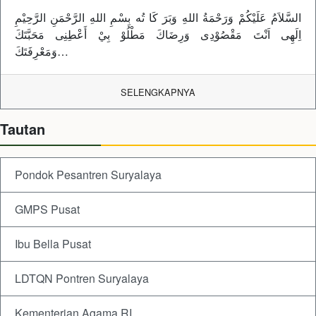
السَّلاَمُ عَلَيْكُمْ وَرَحْمَةُ اللهِ وَبَرَ كَا تُه بِسْمِ اللهِ الرَّحْمَنِ الرَّحِيْمِ
اِلَهِى اَنْتَ مَقْصُوْدِى وَرِضَاكَ مَطْلُوْ بِيْ أَعْطِنِى مَحَبَّتَكَ
وَمَعْرِفَتَكَ…
SELENGKAPNYA
Tautan
Pondok Pesantren Suryalaya
GMPS Pusat
Ibu Bella Pusat
LDTQN Pontren Suryalaya
Kementerian Agama RI