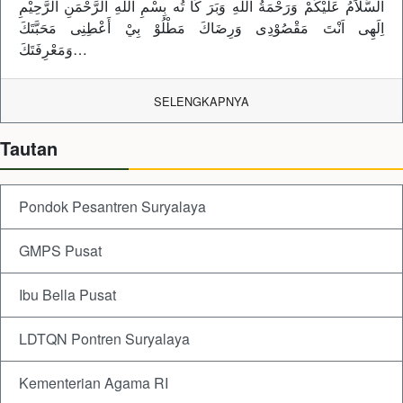
السَّلاَمُ عَلَيْكُمْ وَرَحْمَةُ اللهِ وَبَرَ كَا تُه بِسْمِ اللهِ الرَّحْمَنِ الرَّحِيْمِ
اِلَهِى اَنْتَ مَقْصُوْدِى وَرِضَاكَ مَطْلُوْ بِيْ أَعْطِنِى مَحَبَّتَكَ
وَمَعْرِفَتَكَ…
SELENGKAPNYA
Tautan
Pondok Pesantren Suryalaya
GMPS Pusat
Ibu Bella Pusat
LDTQN Pontren Suryalaya
Kementerian Agama RI