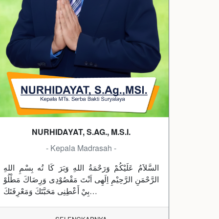
NURHIDAYAT, S.AG., M.S.I.
- Kepala Madrasah -
السَّلاَمُ عَلَيْكُمْ وَرَحْمَةُ اللهِ وَبَرَ كَا تُه بِسْمِ اللهِ
الرَّحْمَنِ الرَّحِيْمِ اِلَهِى اَنْتَ مَقْصُوْدِى وَرِضَاكَ مَطْلُوْ
بِيْ أَعْطِنِى مَحَبَّتَكَ وَمَعْرِفَتَكَ…