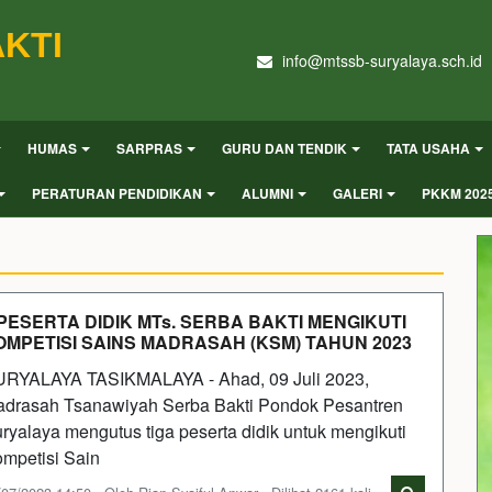
KTI
info@mtssb-suryalaya.sch.id
HUMAS
SARPRAS
GURU DAN TENDIK
TATA USAHA
PERATURAN PENDIDIKAN
ALUMNI
GALERI
PKKM 202
 PESERTA DIDIK MTs. SERBA BAKTI MENGIKUTI
OMPETISI SAINS MADRASAH (KSM) TAHUN 2023
RYALAYA TASIKMALAYA - Ahad, 09 Juli 2023,
drasah Tsanawiyah Serba Bakti Pondok Pesantren
ryalaya mengutus tiga peserta didik untuk mengikuti
mpetisi Sain