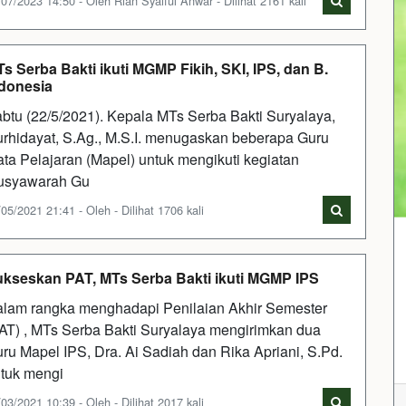
07/2023 14:50 - Oleh Rian Syaiful Anwar - Dilihat 2161 kali
s Serba Bakti ikuti MGMP Fikih, SKI, IPS, dan B.
donesia
btu (22/5/2021). Kepala MTs Serba Bakti Suryalaya,
rhidayat, S.Ag., M.S.I. menugaskan beberapa Guru
ta Pelajaran (Mapel) untuk mengikuti kegiatan
usyawarah Gu
05/2021 21:41 - Oleh - Dilihat 1706 kali
kseskan PAT, MTs Serba Bakti ikuti MGMP IPS
lam rangka menghadapi Penilaian Akhir Semester
AT) , MTs Serba Bakti Suryalaya mengirimkan dua
ru Mapel IPS, Dra. Ai Sadiah dan Rika Apriani, S.Pd.
tuk mengi
03/2021 10:39 - Oleh - Dilihat 2017 kali