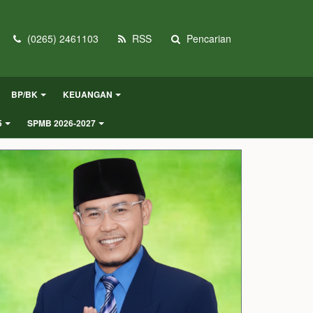
(0265) 2461103
RSS
Pencarian
BP/BK
KEUANGAN
5
SPMB 2026-2027