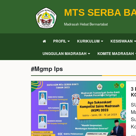
MTS SERBA BA
Madrasah Hebat Bermartabat
PROFIL
KURIKULUM
KESISWAAN
UNGGULAN MADRASAH
KOMITE MADRASAH
#Mgmp Ips
3
K
SU
Ma
Su
Ko