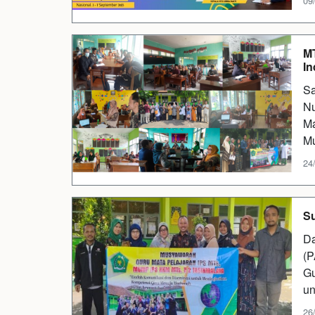
09/
MT
In
Sa
Nu
Ma
M
24/
Su
Da
(P
Gu
un
26/