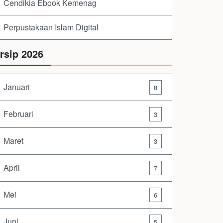
Cendikia Ebook Kemenag
Perpustakaan Islam Digital
rsip 2026
Januari
8
Februari
3
Maret
3
April
7
Mei
6
Juni
5