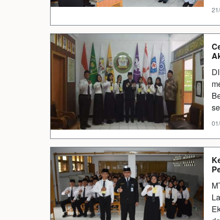
21/
Ce
Ak
DI
me
Be
se
01
Ke
Pe
MT
La
Ek