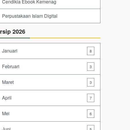
Cendikia Ebook Kemenag
Perpustakaan Islam Digital
rsip 2026
Januari
8
Februari
3
Maret
3
April
7
Mei
6
Juni
5