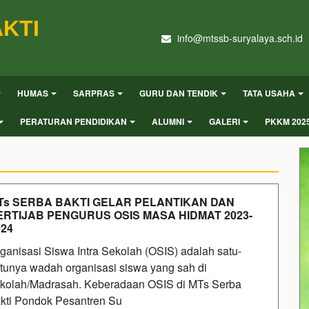
KTI
info@mtssb-suryalaya.sch.id
HUMAS
SARPRAS
GURU DAN TENDIK
TATA USAHA
PERATURAN PENDIDIKAN
ALUMNI
GALERI
PKKM 202
Ts SERBA BAKTI GELAR PELANTIKAN DAN
ERTIJAB PENGURUS OSIS MASA HIDMAT 2023-
024
ganisasi Siswa Intra Sekolah (OSIS) adalah satu-
tunya wadah organisasi siswa yang sah di
kolah/Madrasah. Keberadaan OSIS di MTs Serba
kti Pondok Pesantren Su