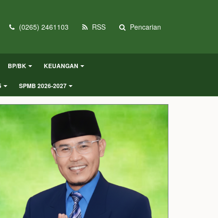
(0265) 2461103
RSS
Pencarian
BP/BK
KEUANGAN
5
SPMB 2026-2027