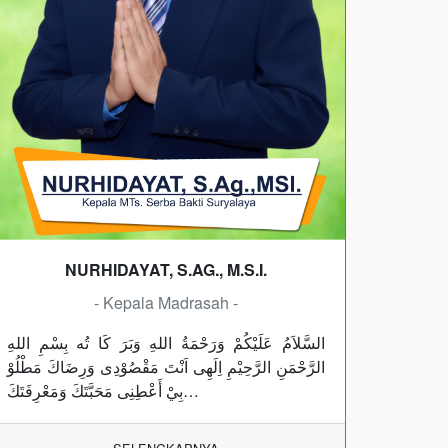
NURHIDAYAT, S.AG., M.S.I.
- Kepala Madrasah -
السَّلاَمُ عَلَيْكُمْ وَرَحْمَةُ اللهِ وَبَرَ كَا تُه بِسْمِ اللهِ
الرَّحْمَنِ الرَّحِيْمِ اِلَهِى اَنْتَ مَقْصُوْدِى وَرِضَاكَ مَطْلُوْ
بِيْ أَعْطِنِى مَحَبَّتَكَ وَمَعْرِفَتَكَ…