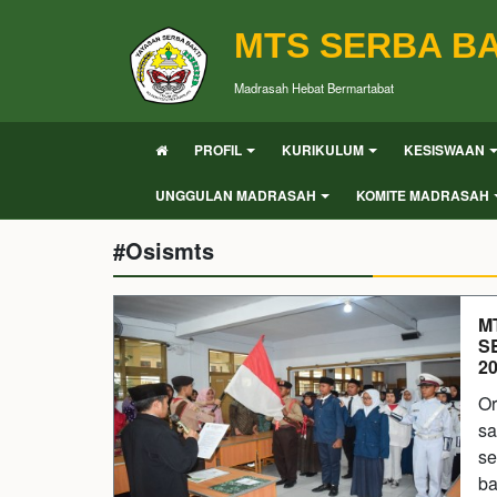
MTS SERBA BA
Madrasah Hebat Bermartabat
PROFIL
KURIKULUM
KESISWAAN
UNGGULAN MADRASAH
KOMITE MADRASAH
#Osismts
M
S
2
Or
sa
se
ba