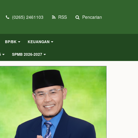
(0265) 2461103
RSS
Pencarian
BP/BK
KEUANGAN
5
SPMB 2026-2027