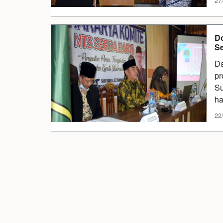
27/
Do
Se
Da
pr
Su
ha
22/