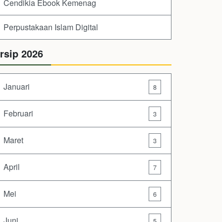
Cendikia Ebook Kemenag
Perpustakaan Islam Digital
rsip 2026
Januari
8
Februari
3
Maret
3
April
7
Mei
6
Juni
5