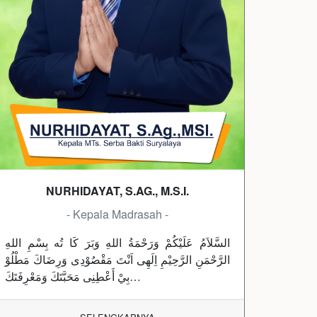
NURHIDAYAT, S.AG., M.S.I.
- Kepala Madrasah -
السَّلاَمُ عَلَيْكُمْ وَرَحْمَةُ اللهِ وَبَرَ كَا تُه بِسْمِ اللهِ
الرَّحْمَنِ الرَّحِيْمِ اِلَهِى اَنْتَ مَقْصُوْدِى وَرِضَاكَ مَطْلُوْ
بِيْ أَعْطِنِى مَحَبَّتَكَ وَمَعْرِفَتَكَ…