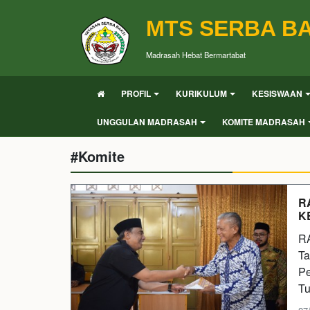
MTS SERBA BA
Madrasah Hebat Bermartabat
PROFIL
KURIKULUM
KESISWAAN
UNGGULAN MADRASAH
KOMITE MADRASAH
#Komite
R
K
RA
Ta
Pe
Tu